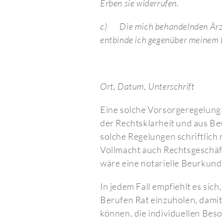
Erben sie widerrufen.
c)
Die mich behandelnden Ärzt
entbinde ich gegenüber meinem 
Ort, Datum, Unterschrift
Eine solche Vorsorgeregelung 
der Rechtsklarheit und aus Be
solche Regelungen schriftlich 
Vollmacht auch Rechtsgeschäf
wäre eine notarielle Beurkun
In jedem Fall empfiehlt es sich
Berufen Rat einzuholen, dami
können, die individuellen Bes