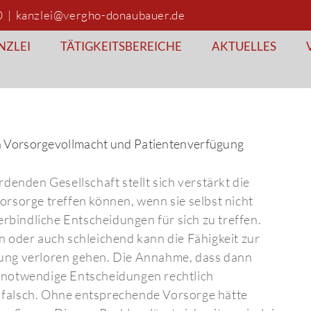
0
|
kanzlei@vergho-donaubauer.de
NZLEI
TÄTIGKEITSBEREICHE
AKTUELLES
Vorsorgevollmacht und Patientenverfügung
denden Gesellschaft stellt sich verstärkt die
rsorge treffen können, wenn sie selbst nicht
erbindliche Entscheidungen für sich zu treffen.
 oder auch schleichend kann die Fähigkeit zur
ung verloren gehen. Die Annahme, dass dann
 notwendige Entscheidungen rechtlich
st falsch. Ohne entsprechende Vorsorge hätte