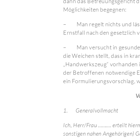
dann das Betreuungsgericht da
Möglichkeiten begegnen:
– Man regelt nichts und läss
Ernstfall nach den gesetzlich
– Man versucht in gesunden 
die Weichen stellt, dass in kr
„Handwerkszeug“ vorhanden is
der Betroffenen notwendige E
ein Formulierungsvorschlag, w
V
1.
Generalvollmacht
Ich, Herr/Frau ………. erteilt hie
sonstigen nahen Angehörigen) Ge