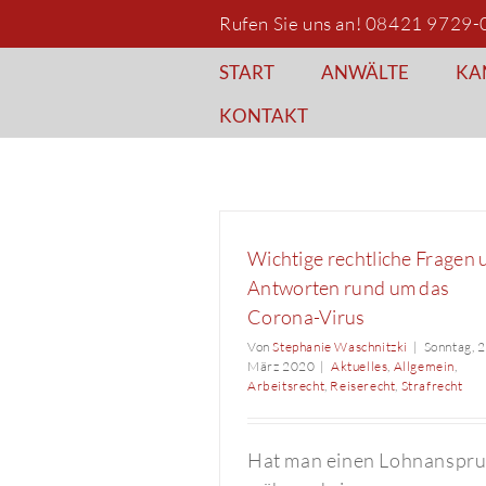
Zum
Rufen Sie uns an! 08421 9729-
Inhalt
springen
START
ANWÄLTE
KA
KONTAKT
Wichtige rechtliche Fragen 
Antworten rund um das
Corona-Virus
Von
Stephanie Waschnitzki
|
Sonntag, 2
März 2020
|
Aktuelles
,
Allgemein
,
Arbeitsrecht
,
Reiserecht
,
Strafrecht
Hat man einen Lohnanspr