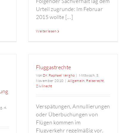
Folgender Sachverhalt lag dem
Urteil zugrunde: Im Februar
2015 wollte [...]
Weiterlesen
Fluggastrechte
Von
Dr. Raphael Vergho
|
Mittwoch, 3.
November 2010
|
Allgemein
,
Reiserecht
,
Zivilrecht
gung
Verspätungen, Annullierungen
g, 4.
oder Überbuchungen von
Flügen kommen im
Flugverkehr regelmäßig vor.