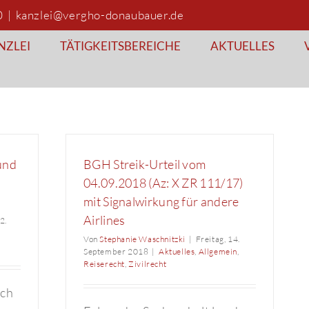
0
|
kanzlei@vergho-donaubauer.de
NZLEI
TÄTIGKEITSBEREICHE
AKTUELLES
und
BGH Streik-Urteil vom
04.09.2018 (Az: X ZR 111/17)
mit Signalwirkung für andere
Airlines
2.
Von
Stephanie Waschnitzki
|
Freitag, 14.
September 2018
|
Aktuelles
,
Allgemein
,
Reiserecht
,
Zivilrecht
uch