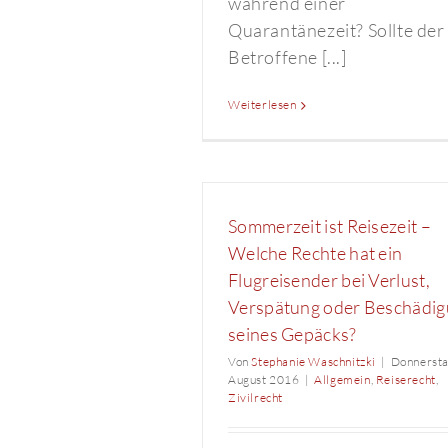
während einer
Quarantänezeit? Sollte der
Betroffene [...]
Weiterlesen
Sommerzeit ist Reisezeit –
Welche Rechte hat ein
Flugreisender bei Verlust,
Verspätung oder Beschädi
seines Gepäcks?
Von
Stephanie Waschnitzki
|
Donnersta
August 2016
|
Allgemein
,
Reiserecht
,
Zivilrecht