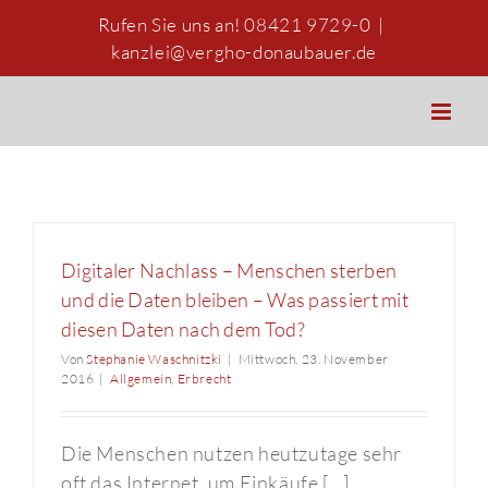
Zum
Rufen Sie uns an! 08421 9729-0
|
Inhalt
kanzlei@vergho-donaubauer.de
springen
Digitaler Nachlass – Menschen sterben
und die Daten bleiben – Was passiert mit
diesen Daten nach dem Tod?
Von
Stephanie Waschnitzki
|
Mittwoch, 23. November
2016
|
Allgemein
,
Erbrecht
Die Menschen nutzen heutzutage sehr
oft das Internet, um Einkäufe [...]