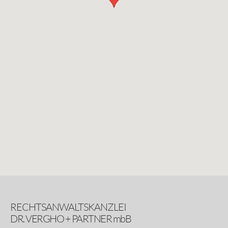
RECHTSANWALTSKANZLEI
DR. VERGHO + PARTNER mbB