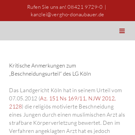
Zum
Rufen Sie uns an! 08421 9729-0
|
Inhalt
kanzlei@vergho-donaubauer.de
springen
Kritische Anmerkungen zum
„Beschneidungsurteil“ des LG Köln
Das Landgericht Köln hat in seinem Urteil vom
07.05.2012 (
Az. 151 Ns 169/11, NJW 2012,
2128
) die religiös motivierte Beschneidung
eines Jungen durch einen muslimischen Arzt als
strafbare Körperverletzung bewertet. Den im
Verfahren angeklagten Arzt hat es jedoch