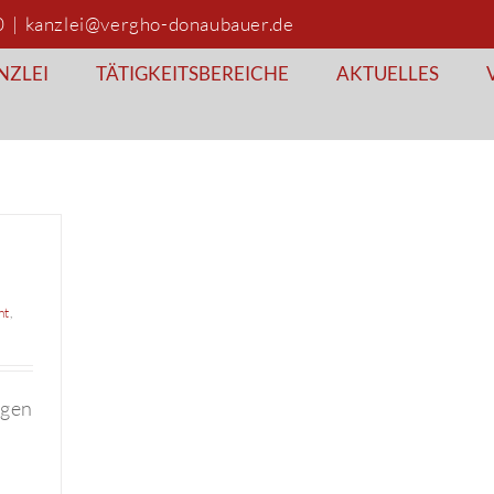
0
|
kanzlei@vergho-donaubauer.de
NZLEI
TÄTIGKEITSBEREICHE
AKTUELLES
ht
,
ngen