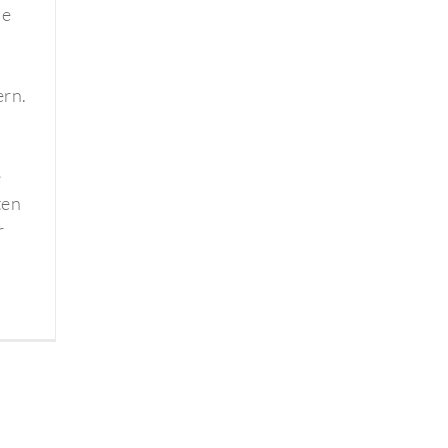
je
n
ern.
e
ten
r