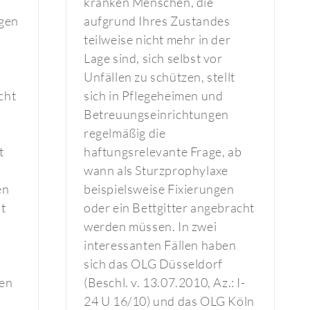
kranken Menschen, die
egen
aufgrund Ihres Zustandes
teilweise nicht mehr in der
Lage sind, sich selbst vor
s
Unfällen zu schützen, stellt
icht
sich in Pflegeheimen und
Betreuungseinrichtungen
regelmäßig die
t
haftungsrelevante Frage, ab
wann als Sturzprophylaxe
en
beispielsweise Fixierungen
t
oder ein Bettgitter angebracht
werden müssen. In zwei
n
interessanten Fällen haben
sich das OLG Düsseldorf
hen
(Beschl. v. 13.07.2010, Az.: I-
24 U 16/10) und das OLG Köln