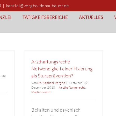
0
|
kanzlei@vergho-donaubauer.de
NZLEI
TÄTIGKEITSBEREICHE
AKTUELLES
Arzthaftungsrecht:
Notwendigkeit einer Fixierung
als Sturzprävention?
 Juni
Von
Dr. Raphael Vergho
|
Mittwoch, 29.
Dezember 2010
|
Arzthaftungsrecht
,
Medizinrecht
Bei alten und psychisch