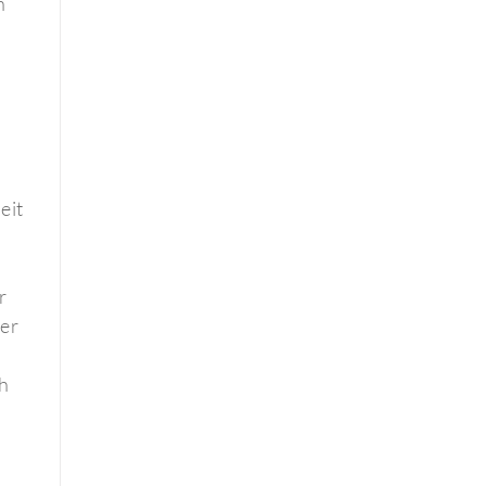
n
r
eit
r
Der
h