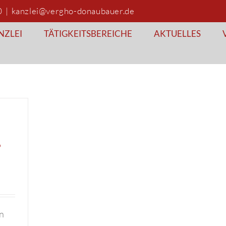
0
|
kanzlei@vergho-donaubauer.de
NZLEI
TÄTIGKEITSBEREICHE
AKTUELLES
?
n