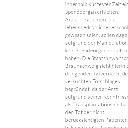
innerhalb kürzester Zeit ei
Spendeorgan erhielten.
Andere Patienten, die
lebensbedrohlicher erkran
gewesen seien, sollen dag
aufgrund der Manipulatio
kein Spendeorgan erhalten
haben. Die Staatsanwaltsc
Braunschweig sieht hierin
dringenden Tatverdacht de
versuchten Totschlages
begründet, da der Arzt
aufgrund seiner Kenntniss
als Transplantationsmediz
den Tot der nicht
berücksichtigten Patienten
billigend in Kauf genomme