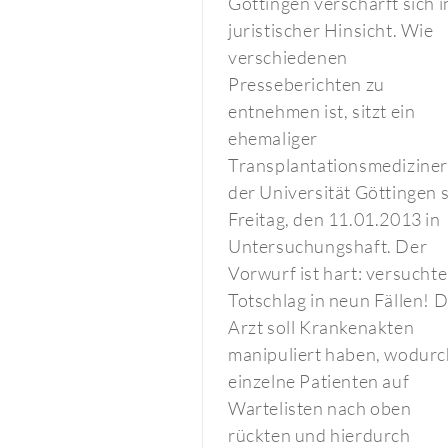
Göttingen verschärft sich i
juristischer Hinsicht. Wie
verschiedenen
Presseberichten zu
entnehmen ist, sitzt ein
ehemaliger
Transplantationsmedizine
der Universität Göttingen s
Freitag, den 11.01.2013 in
Untersuchungshaft. Der
Vorwurf ist hart: versuchte
Totschlag in neun Fällen! 
Arzt soll Krankenakten
manipuliert haben, wodurc
einzelne Patienten auf
Wartelisten nach oben
rückten und hierdurch