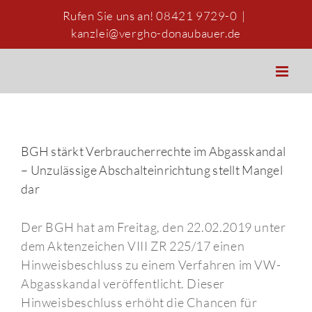
Zum
Rufen Sie uns an! 08421 9729-0
|
Inhalt
kanzlei@vergho-donaubauer.de
springen
BGH stärkt Verbraucherrechte im Abgasskandal
– Unzulässige Abschalteinrichtung stellt Mangel
dar
Der BGH hat am Freitag, den 22.02.2019 unter
dem Aktenzeichen VIII ZR 225/17 einen
Hinweisbeschluss zu einem Verfahren im VW-
Abgasskandal veröffentlicht. Dieser
Hinweisbeschluss erhöht die Chancen für