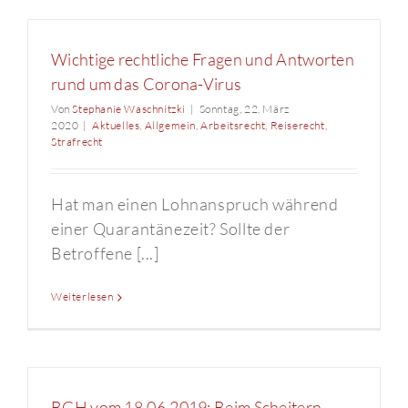
Wichtige rechtliche Fragen und Antworten
rund um das Corona-Virus
Von
Stephanie Waschnitzki
|
Sonntag, 22. März
2020
|
Aktuelles
,
Allgemein
,
Arbeitsrecht
,
Reiserecht
,
Strafrecht
Hat man einen Lohnanspruch während
einer Quarantänezeit? Sollte der
Betroffene [...]
Weiterlesen
BGH vom 18.06.2019: Beim Scheitern