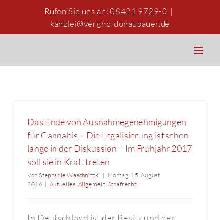
Zum
Rufen Sie uns an! 08421 9729-0
|
Inhalt
kanzlei@vergho-donaubauer.de
springen
Das Ende von Ausnahmegenehmigungen
für Cannabis – Die Legalisierung ist schon
lange in der Diskussion – Im Frühjahr 2017
soll sie in Kraft treten
Von
Stephanie Waschnitzki
|
Montag, 15. August
2016
|
Aktuelles
,
Allgemein
,
Strafrecht
In Deutschland ist der Besitz und der