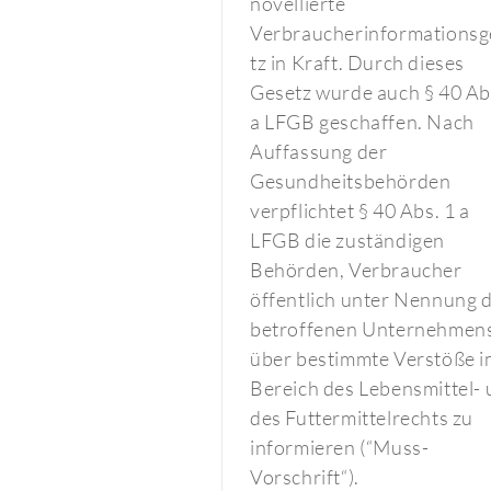
novellierte
Verbraucherinformationsg
tz in Kraft. Durch dieses
Gesetz wurde auch § 40 Ab
a LFGB geschaffen. Nach
Auffassung der
Gesundheitsbehörden
verpflichtet § 40 Abs. 1 a
LFGB die zuständigen
Behörden, Verbraucher
öffentlich unter Nennung 
betroffenen Unternehmen
über bestimmte Verstöße i
Bereich des Lebensmittel-
des Futtermittelrechts zu
informieren (“Muss-
Vorschrift“).