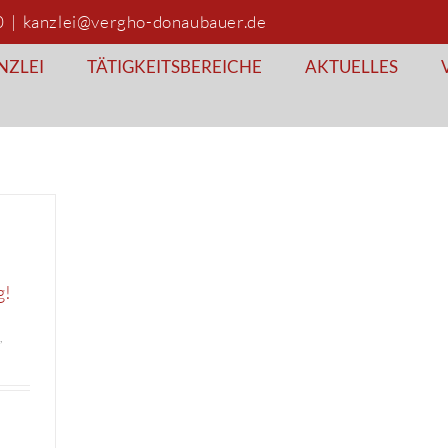
0
|
kanzlei@vergho-donaubauer.de
NZLEI
TÄTIGKEITSBEREICHE
AKTUELLES
g!
n
,