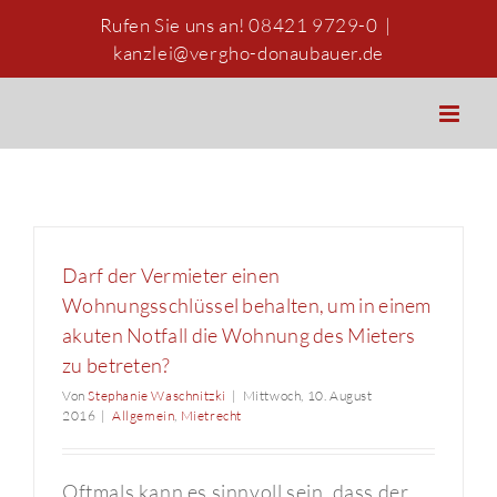
Zum
Rufen Sie uns an! 08421 9729-0
|
Inhalt
kanzlei@vergho-donaubauer.de
springen
Darf der Vermieter einen
Wohnungsschlüssel behalten, um in einem
akuten Notfall die Wohnung des Mieters
zu betreten?
Von
Stephanie Waschnitzki
|
Mittwoch, 10. August
2016
|
Allgemein
,
Mietrecht
Oftmals kann es sinnvoll sein, dass der