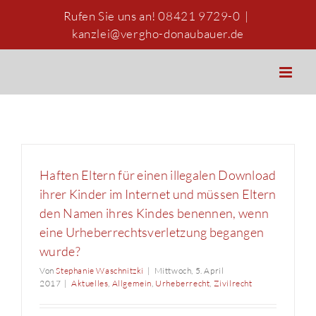
Zum
Rufen Sie uns an! 08421 9729-0
|
Inhalt
kanzlei@vergho-donaubauer.de
springen
Haften Eltern für einen illegalen Download
ihrer Kinder im Internet und müssen Eltern
den Namen ihres Kindes benennen, wenn
eine Urheberrechtsverletzung begangen
wurde?
Von
Stephanie Waschnitzki
|
Mittwoch, 5. April
2017
|
Aktuelles
,
Allgemein
,
Urheberrecht
,
Zivilrecht