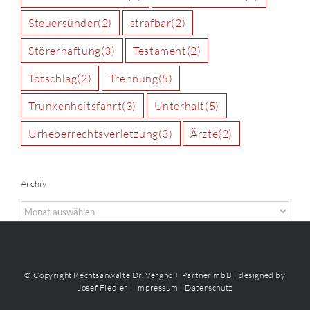
Steuersünder
(2)
strafbar
(2)
Störerhaftung
(3)
Testament
(2)
Totschlag
(2)
Trennung
(5)
Trunkenheitsfahrt
(3)
Unterhalt
(5)
Urheberrechtsverletzung
(3)
Ärzte
(2)
Archiv
Archiv
© Copyright Rechtsanwälte Dr. Vergho + Partner mbB | designed by
Josef Fiedler |
Impressum
|
Datenschutz